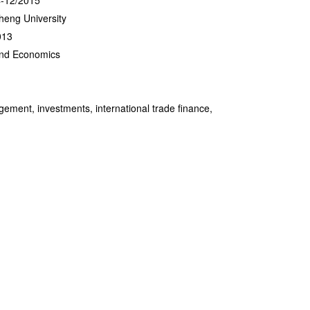
12/2015
eng University
13
 and Economics
ment, investments, international trade finance,