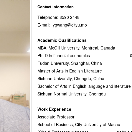
Contact information
Telephone: 8590 2448
E-mail: ygwang@cityu.mo
Academic Qualifications
MBA, McGill University, Montrea
Ph. D in financial economics 09/1
Fudan University, Shanghai, China
Master of Arts in English Literature 
Sichuan University, Chengdu, China
Bachelor of Arts in English language and li
Sichuan Normal University, Chengdu
Work Experience
Associate Professor
School of Business, City University of M