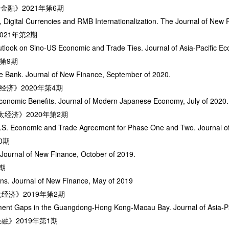
融》2021年第6期
Digital Currencies and RMB Internationalization. The Journal of New 
21年第2期
utlook on Sino-US Economic and Trade Ties. Journal of Asia-Pacific
年第9期
e Bank. Journal of New Finance, September of 2020.
经济》2020年第4期
Economic Benefits. Journal of Modern Japanese Economy, July of 2020.
经济》2020年第2期
-U.S. Economic and Trade Agreement for Phase One and Two. Journal 
0期
 Journal of New Finance, October of 2019.
5期
s. Journal of New Finance, May of 2019
太经济》2019年第2期
opment Gaps in the Guangdong-Hong Kong-Macau Bay. Journal of Asia
融》2019年第1期