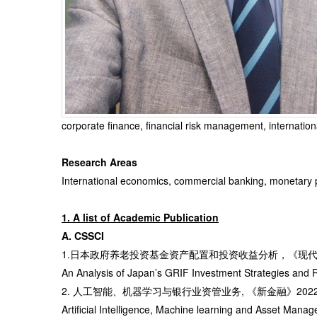
corporate finance, financial risk management, internation
Research Areas
International economics, commercial banking, monetary po
1. A list of Academic Publication
A.
CSSCI
1.日本政府养老投资基金资产配置和投资收益分析，《现代
An Analysis of Japan’s GRIF Investment Strategies and
2. 人工智能、机器学习与银行业资管业务, 《新金融》202
Artificial Intelligence, Machine learning and Asset Ma