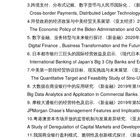
3.跨境支付、分布式记账、数字货币与人民币国际化，《新金
Cross-border Payments, Distributed Ledger Technology, 
4.拜登政府的经济政策与中美经贸关系展望.《亚太经济》20
The Economic Policy of the Biden Administration and O
5.
数字金融、业务转型与未来银行探讨
.《新金融》2020
Digital Finance，Business Transformation and the Futur
6. 日本都市银行三巨头的国际经营效益及启示. 《现代日本
International Banking of Japan’s Big 3 City Banks and 
7.中美第一阶段经贸协议目标、现实挑战与未来展望. 《亚太
The Quantitative Target and Feasibility Study of Sino
8. 大数据在商业银行中的应用研究. 《新金融》2019年第1
Big Data Analytics and Application in Commercial Banks.
9.
摩根大通银行的经营特色及启示
. 《新金融》2019年第
JPMorgan Chase’s Management Features and Implication
10.
粤港澳资本市场开放的监管机制与发展差异研究
. 《亚
A Study of Deregulation of Capital Markets and Devel
11.我国商业银行盈利模式、脆弱性及创新模式探讨. 《新金