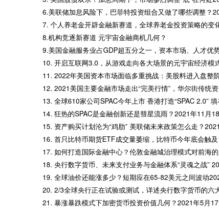
6.美联储加息风险下，巴菲特投资组合又做了哪些调整？202
7. 个人养老金开辟金融新赛道，全球养老金投资策略的变化
8.机构竞逐新赛道 元宇宙金融商机几何？
9.美国金融服务业占GDP超五分之一，资本市场、人才优势与
10. 开启互联网3.0，从游戏走向各大场景的元宇宙经济模式
11. 2022年美国资本市场面临多重挑战：美股料进入盘整阶
12. 2021美国主要金融市场走出“完美行情”，华尔街传统资
13. 全球610家公司SPAC今年上市 香港打造“SPAC 2.0”
14. 狂热的SPAC是金融创新还是彗星流雨？2021年11月1
15. 资产购买计划沦为“鸡肋” 美联储未来政策怎么走？202
16. 首只比特币期货ETF成交量萎缩，比特币今年底会触及1
17. 如何打造国际金融中心？伦敦金融城治理模式对前海的启
18. 央行数字货币、未来支付业务与金融体系“灵魂之战” 20
19. 全球油价还能涨多少？短期应在65-82美元之间波动202
20. 2/3全球央行正在试验或测试，详述央行数字货币的六大优
21. 暴涨暴跌模式下加密货币投资价值几何？2021年5月17