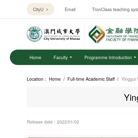
CityU
Email
TronClass teaching sy
Home
Faculty
Programme Introduction
Location：
Home
/
Full-time Academic Staff
/
Yinggui 
Yin
Release date：2022/01/02