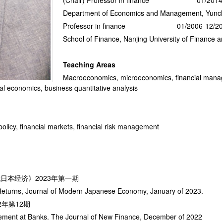
(Chair) Professor in finance 01/2014-
Department of Economics and Management, Yunch
Professor in finance 01/2006-12/20
School of Finance, Nanjing University of Finance
Teaching Areas
Macroeconomics, microeconomics, financial manage
al economics, business quantitative analysis
licy, financial markets, financial risk management
日本经济》2023年第一期
 Returns, Journal of Modern Japanese Economy, January of 2023.
2年第12期
nagement at Banks. The Journal of New Finance, December of 2022