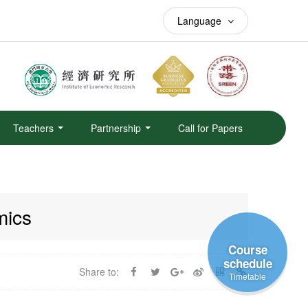
Language
Teachers
Partnership
Call for Papers
mics
Course
schedule
Share to:
Timetable