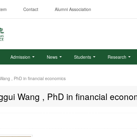
stem
Contact
Alumni Association
Admission
News
Students
Research
Wang , PhD in financial economics
ggui Wang , PhD in financial econo