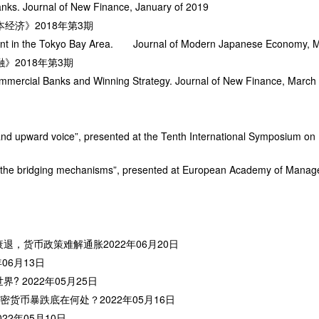
Banks. Journal of New Finance, January of 2019
本经济》2018年第3期
stment in the Tokyo Bay Area. Journal of Modern Japanese Economy, 
融》2018年第3期
ommercial Banks and Winning Strategy. Journal of New Finance, March
 and upward voice”, presented at the Tenth International Symposium o
ity: the bridging mechanisms”, presented at European Academy of Mana
退，货币政策难解通胀2022年06月20日
06月13日
 2022年05月25日
密货币暴跌底在何处？2022年05月16日
2年05月10日