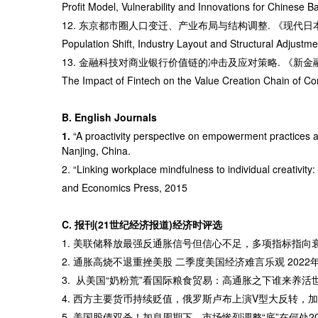
Profit Model, Vulnerability and Innovations for Chinese 
12.
东京都市圈人口变迁、产业布局与结构调整
. 《现代日
Population Shift, Industry Layout and Structural Adju
13.
金融科技对商业银行价值链的冲击及应对策略
. 《新金
The Impact of Fintech on the Value Creation Chain of C
B. English Journals
1.
“A proactivity perspective on empowerment practices
Nanjing, China.
2. “Linking workplace mindfulness to individual creativ
and Economics Press, 2015
C. 报刊
(21
世纪经济报道
)
经济时评选
1. 美联储释放最强反通胀信号但信心不足，多项指标指向衰
2. 通胀高烧不退重挫美股 二季度美国经济难言乐观 2022年
3. 从美国“奶粉荒”看国际粮食贸易：高通胀之下谁来养活世界?
4. 西方主要货币持续贬值，俄罗斯卢布上演V型大反转，加
5. 美国股债双杀！加息周期下，市场惨烈调整“底”在何处202